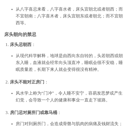
从八字喜忌来看，八字喜水者，床头宜朝北或者朝西；而
不宜朝南；八字喜木者，床头宜朝东或者朝北；而不宜朝
西等。
床头朝向的禁忌
床头忌朝西
：
从现代科学解释，地球是由西向东自转的，头若朝西或朝
东入睡，血液就会经常向头顶直冲，睡眠会很不安稳，睡
眠质量差，长期下来人就会变得很没有精神。
床头不能对正房门
：
风水学上称为“门冲”，令人睡不安宁，容易发恶梦或产生
幻觉，会导致一个人的健康和事业一直走下坡路。
房门忌对厕所门或靠马桶
：
房门对到厕所门，会造成骨骼与肌肉的病痛及钱财流失；