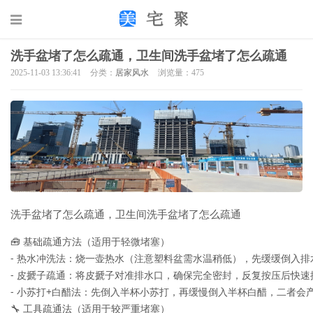
洗手盆堵了怎么疏通，卫生间洗手盆堵了怎么疏通
2025-11-03 13:36:41
分类：
居家风水
浏览量：475
洗手盆堵了怎么疏通，卫生间洗手盆堵了怎么疏通
🧰 基础疏通方法（适用于轻微堵塞）

- 热水冲洗法：烧一壶热水（注意塑料盆需水温稍低），先缓缓倒入排
- 皮搋子疏通：将皮搋子对准排水口，确保完全密封，反复按压后快速
- 小苏打+白醋法：先倒入半杯小苏打，再缓慢倒入半杯白醋，二者会产
🔧 工具疏通法（适用于较严重堵塞）
