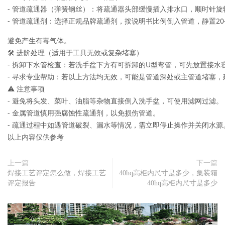
- 管道疏通器（弹簧钢丝）：将疏通器头部缓慢插入排水口，顺时针
- 管道疏通剂：选择正规品牌疏通剂，按说明书比例倒入管道，静置2
避免产生有毒气体。

🛠️ 进阶处理（适用于工具无效或复杂堵塞）

- 拆卸下水管检查：若洗手盆下方有可拆卸的U型弯管，可先放置接水
- 寻求专业帮助：若以上方法均无效，可能是管道深处或主管道堵塞，建
⚠️ 注意事项

- 避免将头发、菜叶、油脂等杂物直接倒入洗手盆，可使用滤网过滤。

- 金属管道慎用强腐蚀性疏通剂，以免损伤管道。

- 疏通过程中如遇管道破裂、漏水等情况，需立即停止操作并关闭水源。
以上内容仅供参考
上一篇
下一篇
焊接工艺评定怎么做，焊接工艺
40hq高柜内尺寸是多少，集装箱
评定报告
40hq高柜内尺寸是多少