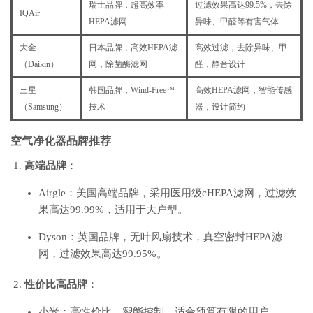
瑞士品牌，超高效率
过滤效果高达99.5%，去除
IQAir
HEPA滤网
异味、甲醛等有害气体
大金
日本品牌，高效HEPA滤
高效过滤，去除异味、甲
（Daikin）
网，除菌酶滤网
醛，静音设计
三星
韩国品牌，Wind-Free™
高效HEPA滤网，智能传感
（Samsung）
技术
器，设计简约
空气净化器品牌推荐
高端品牌
：
Airgle：美国高端品牌，采用医用级cHEPA滤网，过滤效
果高达99.99%，适用于大户型。
Dyson：英国品牌，无叶风扇技术，真空密封HEPA滤
网，过滤效果高达99.95%。
性价比高品牌
：
小米：高性价比，智能控制，适合预算有限的用户。