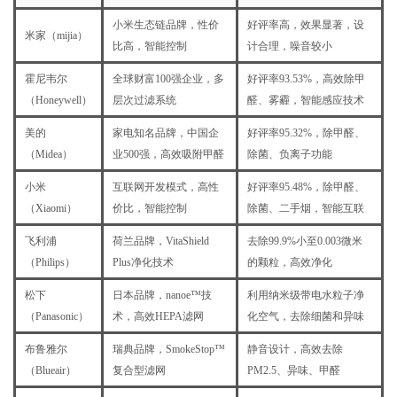
小米生态链品牌，性价
好评率高，效果显著，设
米家（mijia）
比高，智能控制
计合理，噪音较小
霍尼韦尔
全球财富100强企业，多
好评率93.53%，高效除甲
（Honeywell）
层次过滤系统
醛、雾霾，智能感应技术
美的
家电知名品牌，中国企
好评率95.32%，除甲醛、
（Midea）
业500强，高效吸附甲醛
除菌、负离子功能
小米
互联网开发模式，高性
好评率95.48%，除甲醛、
（Xiaomi）
价比，智能控制
除菌、二手烟，智能互联
飞利浦
荷兰品牌，VitaShield
去除99.9%小至0.003微米
（Philips）
Plus净化技术
的颗粒，高效净化
松下
日本品牌，nanoe™技
利用纳米级带电水粒子净
（Panasonic）
术，高效HEPA滤网
化空气，去除细菌和异味
布鲁雅尔
瑞典品牌，SmokeStop™
静音设计，高效去除
（Blueair）
复合型滤网
PM2.5、异味、甲醛